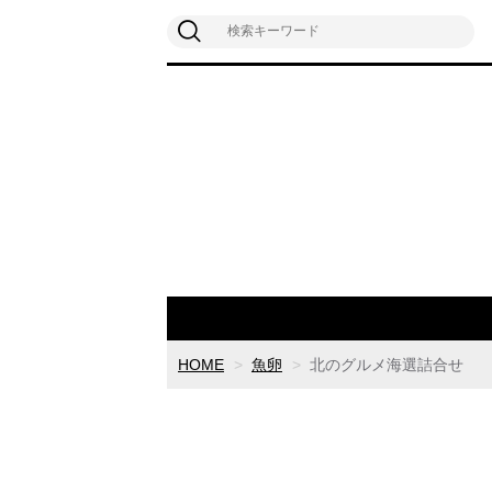
HOME
魚卵
北のグルメ海選詰合せ