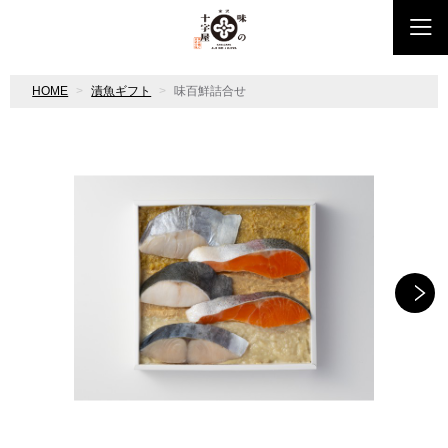
HOME
漬魚ギフト
味百鮮詰合せ