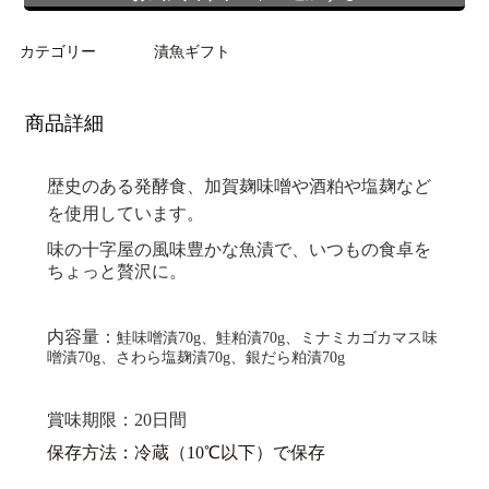
カテゴリー
漬魚ギフト
商品詳細
歴史のある発酵食、加賀麹味噌や酒粕や塩麹など
を使用しています。
味の十字屋の風味豊かな魚漬で、いつもの食卓を
ちょっと贅沢に。
内容量：
鮭味噌漬70g、鮭粕漬70g、ミナミカゴカマス味
噌漬70g、さわら塩麹漬70g、銀だら粕漬70g
賞味期限：20日間
保存方法：冷蔵（10℃以下）で保存