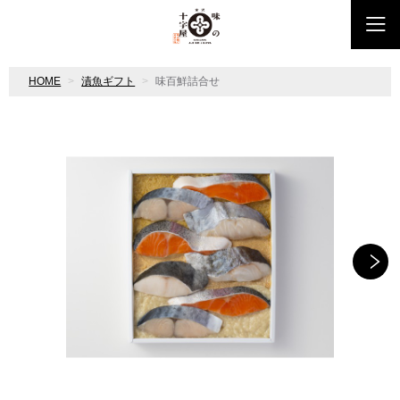
HOME
漬魚ギフト
味百鮮詰合せ