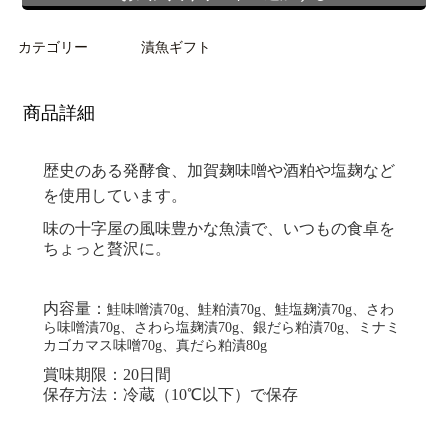
カテゴリー
漬魚ギフト
商品詳細
歴史のある発酵食、加賀麹味噌や酒粕や塩麹など
を使用しています。
味の十字屋の風味豊かな魚漬で、いつもの食卓を
ちょっと贅沢に。
内容量：
鮭味噌漬70g、鮭粕漬70g、鮭塩麹漬70g、さわ
ら味噌漬70g、さわら塩麹漬70g、銀だら粕漬70g、ミナミ
カゴカマス味噌70g、真だら粕漬80g
賞味期限：20日間
保存方法：冷蔵（10℃以下）で保存